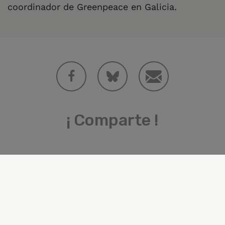
coordinador de Greenpeace en Galicia
.
¡ Comparte !
Categorías
General