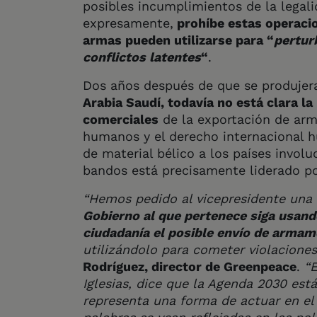
posibles incumplimientos de la legal
expresamente,
prohíbe estas operacio
armas pueden utilizarse para “
pertur
conflictos latentes
“
.
Dos años después de que se produjera
Arabia Saudí, todavía no está clara la
comerciales
de la exportación de arm
humanos y el derecho internacional h
de material bélico a los países invol
bandos está precisamente liderado po
“Hemos pedido al vicepresidente una
Gobierno al que pertenece siga usando
ciudadanía el posible envío de arma
utilizándolo para cometer violacion
Rodríguez, director de Greenpeace
.
“E
Iglesias, dice que la Agenda 2030 est
representa una forma de actuar en el