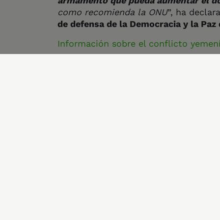
armamento que pueda aumentar el dol
como recomienda la ONU
”, ha decla
de defensa de la Democracia y la Paz
Información sobre el conflicto yemen