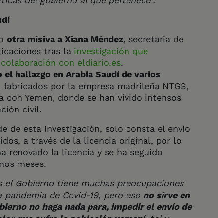
íticas del gobierno al que pertenece”.
udí
do
otra misiva a Xiana Méndez
, secretaria de
icaciones tras la
investigación que
colaboración con eldiario.es
.
 el hallazgo en Arabia Saudí de varios
, fabricados por la empresa madrileña NTGS,
a con Yemen, donde se han vivido intensos
ión civil.
 de esta investigación, solo consta el envío
s, a través de la licencia original, por lo
a renovado la licencia y se ha seguido
imos meses.
el Gobierno tiene muchas preocupaciones
la pandemia de Covid-19, pero eso
no sirve en
bierno no haga nada para, impedir el envío de