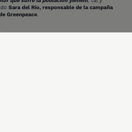
or que sufre la población yemení
, tal y
rado
Sara del Río, responsable de la campaña
 de Greenpeace
.
í
¡ Comparte !