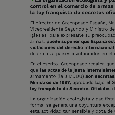
La organización ecologista y pa
control en el comercio de armas
la ley franquista de secretos ofi
El director de Greenpeace España, Mar
Vicepresidente Segundo y Ministro d
Iglesias, para expresarle su preocupa
armas,
puede suponer que España est
violaciones del derecho internacional
de armas a países involucrados en el 
En el escrito, Greenpeace recalca que
que
las actas de la junta interministe
armamento (la JIMDDU)
son secretas
Ministros de 1987
, aprobado bajo el 
ley franquista de Secretos Oficiales
d
La organización ecologista y pacifist
forma, se genera una coyuntura excep
esta actividad tan sensible y dota de