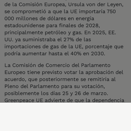
de la Comisión Europea, Ursula von der Leyen,
se comprometió a que la UE importaría 750
000 millones de dólares en energía
estadounidense para finales de 2028,
principalmente petróleo y gas. En 2025, EE.
UU. ya suministraba el 27% de las
importaciones de gas de la UE, porcentaje que
podría aumentar hasta el 40% en 2030.
La Comisión de Comercio del Parlamento
Europeo tiene previsto votar la aprobación del
acuerdo, que posteriormente se remitiría al
Pleno del Parlamento para su votación,
posiblemente los días 25 y 26 de marzo.
Greenpeace UE advierte de que la dependencia
de la UE de las importaciones de combustibles
fósiles, además de acelerar la crisis climática,
da ventaja a los gobiernos autoritarios sobre la
UE y pone a los hogares europeos en riesgo de