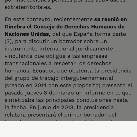
extraterritoriales.
En este contexto, recientemente
se reunió en
Ginebra el Consejo de Derechos Humanos de
Naciones Unidas,
del que España forma parte
(3), para discutir un borrador sobre un
instrumento internacional jurídicamente
vinculante que obligue a las empresas
transnacionales a respetar los derechos
humanos. Ecuador, que obstenta la presidencia
del grupo de trabajo intergubernamental
(creado en 2014 con este propósito) presentó el
pasado jueves 8 de marzo un informe en el que
sintetizaba las principales conclusiones hasta
la fecha. En junio de 2018, la presidencia
relatora presentará el primer borrador del
tratado para negociarlo durante la próxima
reunión del grupo de trabajo que se realizará
en Ginebra del 15 al 19 de octubre de 2018.