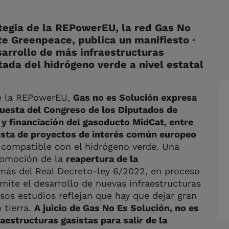
ategia de la REPowerEU, la red Gas No
rte Greenpeace
,
publica un
manifiesto
·
esarrollo de más infraestructuras
tada del hidrógeno verde a nivel estatal
de la REPowerEU,
Gas no es Solución expresa
uesta del Congreso de los Diputados de
n y financiación del gasoducto MidCat, entre
lista de proyectos de interés común europeo
 compatible con el hidrógeno verde. Una
romoción de la
reapertura de la
ás del Real Decreto-ley 6/2022, en proceso
mite el desarrollo de nuevas infraestructuras
osos estudios reflejan que hay que dejar gran
 tierra.
A juicio de Gas No Es Solución, no es
aestructuras gasistas para salir de la