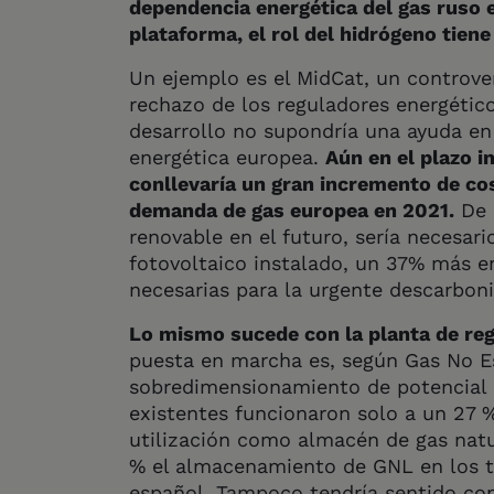
dependencia energética del gas ruso e
plataforma, el rol del hidrógeno tien
Un ejemplo es el MidCat, un controver
rechazo de los reguladores energético
desarrollo no supondría una ayuda en e
energética europea.
Aún en el plazo i
conllevaría un gran incremento de cos
demanda de gas europea en 2021.
De 
renovable en el futuro, sería necesar
fotovoltaico instalado, un 37% más en
necesarias para la urgente descarbon
Lo mismo sucede con la planta de rega
puesta en marcha es, según Gas No Es
sobredimensionamiento de potencial de
existentes funcionaron solo a un 27 
utilización como almacén de gas natu
% el almacenamiento de GNL en los ta
español. Tampoco tendría sentido co