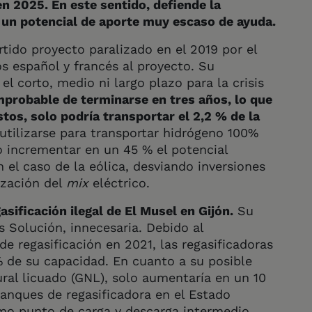
n 2025. En este sentido, defiende la
e un potencial de aporte muy escaso de ayuda.
tido proyecto paralizado en el 2019 por el
s español y francés al proyecto. Su
l corto, medio ni largo plazo para la crisis
mprobable de terminarse en tres años, lo que
tos, solo podría transportar el 2,2 % de la
utilizarse para transportar hidrógeno 100%
io incrementar en un 45 % el potencial
 el caso de la eólica, desviando inversiones
ización del
mix
eléctrico.
sificación ilegal de El Musel en Gijón.
Su
 Solución, innecesaria. Debido al
 regasificación en 2021, las regasificadoras
% de su capacidad. En cuanto a su posible
ral licuado (GNL), solo aumentaría en un 10
nques de regasificadora en el Estado
mo punto de carga y descarga intermedio