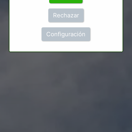
Rechazar
Configuración