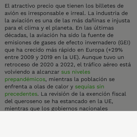
El atractivo precio que tienen los billetes de
avión es irresponsable e irreal. La industria de
la aviación es una de las más dañinas e injusta
para el clima y el planeta. En las últimas
décadas, la aviación ha sido la fuente de
emisiones de gases de efecto invernadero (GEI)
que ha crecido más rápido en Europa (+29%
entre 2009 y 2019 en la UE). Aunque tuvo un
retroceso de 2020 a 2022, el tráfico aéreo está
volviendo a alcanzar
sus niveles
prepandémicos
, mientras la población se
enfrenta a olas de calor y
sequías sin
precedentes
. La revisión de la exención fiscal
del queroseno se ha estancado en la UE,
mientras que los gobiernos nacionales
empezarán pronto a discutir sus presupuestos
anuales. Dos oportunidades, entre otras, para
debatir estas medidas financieras y, por fin,