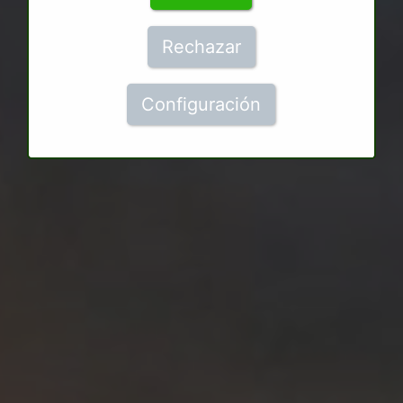
Rechazar
Configuración