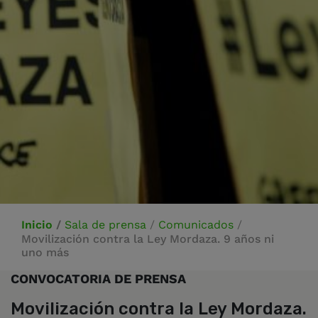
Inicio
/
Sala de prensa
/
Comunicados
/
Movilización contra la Ley Mordaza. 9 años ni
uno más
CONVOCATORIA DE PRENSA
Movilización contra la Ley Mordaza.