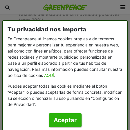
Inicio
/
Sala de prensa
/
Documentos
/
Análisis del estado de la movilidad poscovid
(sept 2021)
Tu privacidad nos importa
21-09-2021
En Greenpeace utilizamos cookies propias y de terceros
para mejorar y personalizar tu experiencia en nuestra web,
Análisis del estado
así como con fines analíticos, para ofrecer funciones de
redes sociales y mostrarte publicidad personalizada en
de la movilidad
base a un perfil elaborado a partir de tus hábitos de
navegación. Para más información puedes consultar nuestra
poscovid (sept
política de cookies
AQUÍ
.
2021)
Puedes aceptar todas las cookies mediante el botón
“Aceptar” o puedes aceptarlas de forma concreta, modificar
su selección o rechazar su uso pulsando en “Configuración
de Privacidad”.
El final de las restricciones por la
Covid-19 y la recuperación de la
movilidad está teniendo al automóvil
Aceptar
como protagonista. En este