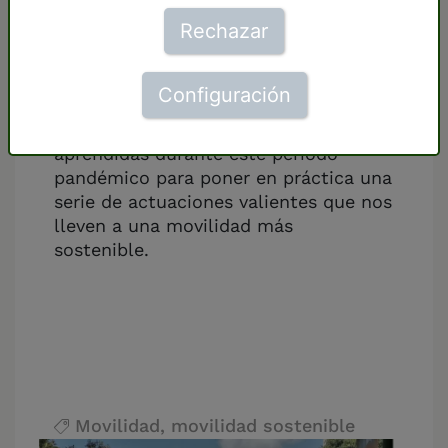
documento se analizan las causas de
Rechazar
este crecimiento que amenaza con
disparar de nuevo la congestión en
unas ciudades que no admiten ya más
Configuración
tráfico. Resulta más importante que
nunca aprovechar las enseñanzas
aprendidas durante este periodo
pandémico para poner en práctica una
serie de actuaciones valientes que nos
lleven a una movilidad más
sostenible.
Movilidad
,
movilidad sostenible