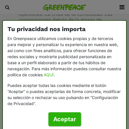
Inicio
/
Sala de prensa
/
Documentos
/
Apéndices: La crisis de la comodidad. Las
corporaciones detrás de la marea de
contaminación por plásticos
Tu privacidad nos importa
En Greenpeace utilizamos cookies propias y de terceros
23-10-2018
para mejorar y personalizar tu experiencia en nuestra web,
así como con fines analíticos, para ofrecer funciones de
Apéndices: La crisis
redes sociales y mostrarte publicidad personalizada en
base a un perfil elaborado a partir de tus hábitos de
de la comodidad.
navegación. Para más información puedes consultar nuestra
política de cookies
AQUÍ
.
Las corporaciones
Puedes aceptar todas las cookies mediante el botón
detrás de la marea
“Aceptar” o puedes aceptarlas de forma concreta, modificar
su selección o rechazar su uso pulsando en “Configuración
de contaminación
de Privacidad”.
por plásticos
Aceptar