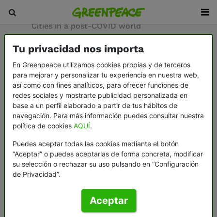
Inicio
/
Sala de prensa
/
Documentos
/
Cities in a post-COVID world
Tu privacidad nos importa
28-05-2020
En Greenpeace utilizamos cookies propias y de terceros
Cities in a post-
para mejorar y personalizar tu experiencia en nuestra web,
así como con fines analíticos, para ofrecer funciones de
COVID world
redes sociales y mostrarte publicidad personalizada en
base a un perfil elaborado a partir de tus hábitos de
navegación. Para más información puedes consultar nuestra
política de cookies
AQUÍ
.
Urban life to combat climate and
biodiversity emergencies
Puedes aceptar todas las cookies mediante el botón
“Aceptar” o puedes aceptarlas de forma concreta, modificar
su selección o rechazar su uso pulsando en “Configuración
de Privacidad”.
(Report in Spanish
HERE
)
Aceptar