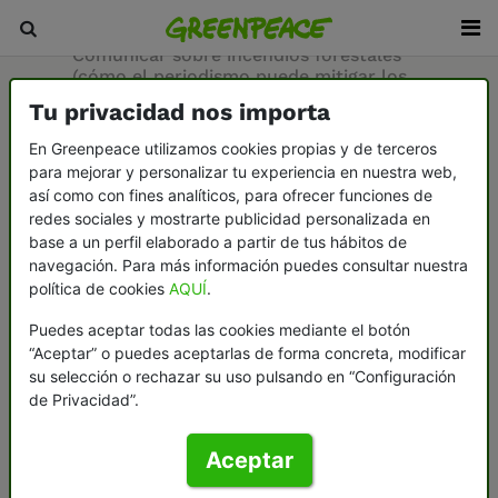
Inicio
/
Sala de prensa
/
Documentos
/
Comunicar sobre incendios forestales
(cómo el periodismo puede mitigar los
impactos de la crisis climática)
Tu privacidad nos importa
En Greenpeace utilizamos cookies propias y de terceros
10-06-2020
para mejorar y personalizar tu experiencia en nuestra web,
así como con fines analíticos, para ofrecer funciones de
Comunicar sobre
redes sociales y mostrarte publicidad personalizada en
base a un perfil elaborado a partir de tus hábitos de
incendios
navegación. Para más información puedes consultar nuestra
política de cookies
AQUÍ
.
forestales (cómo el
Puedes aceptar todas las cookies mediante el botón
periodismo puede
“Aceptar” o puedes aceptarlas de forma concreta, modificar
su selección o rechazar su uso pulsando en “Configuración
mitigar los
de Privacidad”.
impactos de la
Aceptar