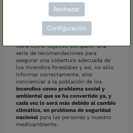
crisis climática)
Rechazar
Greenpeace
publica la guía
“
Comunicar sobre incendios forestales
Configuración
(cómo el periodismo puede mitigar los
impactos de la crisis climática”,
que
tiene como objetivo c
ompartir una
serie de recomendaciones para
asegurar una cobertura adecuada de
los incendios forestales y así, no sólo
informar correctamente, sino
concienciar a la población de los
incendios como problema social y
ambiental que se ha convertido ya, y
cada vez lo será más debido al cambio
climático, en problema de seguridad
nacional
para las personas y nuestro
medioambiente.