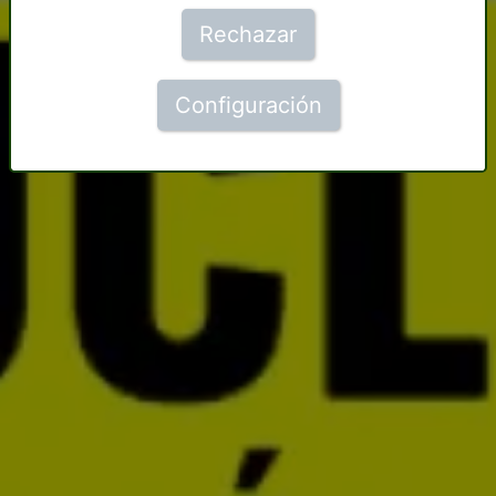
Rechazar
Configuración