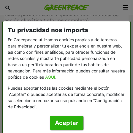
Inicio
/
Sala de prensa
/
Informes
/
Claves para convertir España en líder mundial de
acción climática (informe completo)
Tu privacidad nos importa
19-06-2024
En Greenpeace utilizamos cookies propias y de terceros
para mejorar y personalizar tu experiencia en nuestra web,
así como con fines analíticos, para ofrecer funciones de
redes sociales y mostrarte publicidad personalizada en
base a un perfil elaborado a partir de tus hábitos de
Claves para convertir España en líder mundial
navegación. Para más información puedes consultar nuestra
de acción climática (informe completo)
política de cookies
AQUÍ
.
Greenpeace revela que la falta de ambición
Puedes aceptar todas las cookies mediante el botón
climática de las comunidades autónomas y de
“Aceptar” o puedes aceptarlas de forma concreta, modificar
su selección o rechazar su uso pulsando en “Configuración
varios Ministerios sitúa a España a la cola de la
de Privacidad”.
reducción de emisiones en la Unión Europea.
Según este análisis, de las 17 comunidades
Aceptar
autónomas, 15 cuentan con planes climáticos
que no evitarían un calentamiento superior al