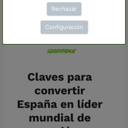
1,5 grados y 10 de ellas tienen un objetivo
Rechazar
menos ambicioso que el propuesto por el
Gobierno Central.
Configuración