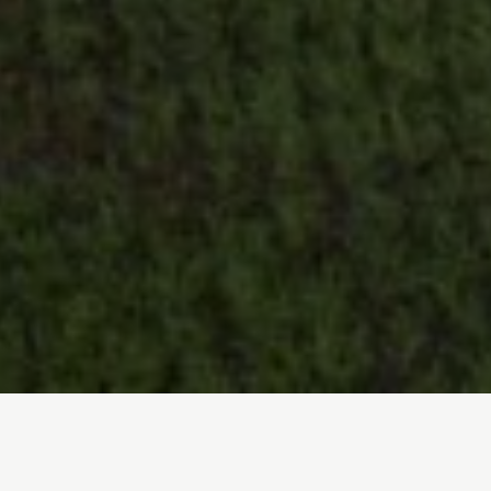
Inicio
/
Sala de prensa
/
Informes
/
Coren contra Manuel