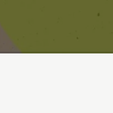
Inicio
/
Sala de prensa
/
Informes
/
Alimentando al monstruo
01-06-2021
Nuevo informe de Greenpeace Africa y la