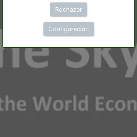
Rechazar
Configuración