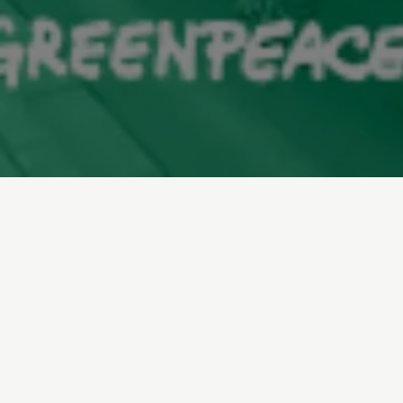
Inicio
/
Sala de prensa
/
Informes
/
Nueva Andalucía, Barrio Amable
01-10-2021
El grupo de voluntariado de
Greenpeace en
Almería ha presentado un análisis de la