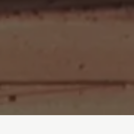
Inicio
/
Sala de prensa
/
Informes
/
Rescate fósil o transición energética: España