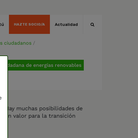
tú
Actualidad
HAZTE SOCIO/A
os ciudadanos
/
 ciudadana de energías renovables
e
lo. Hay muchas posibilidades de
con valor para la transición