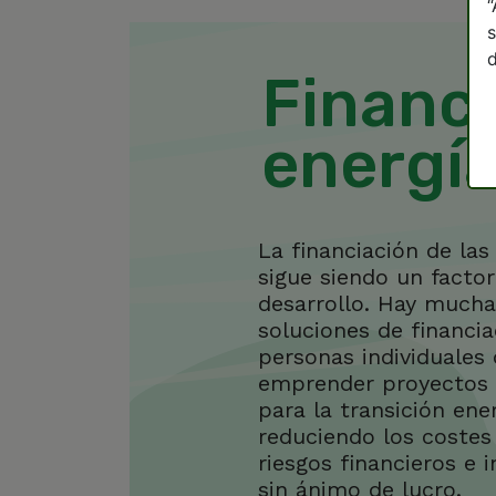
“
s
d