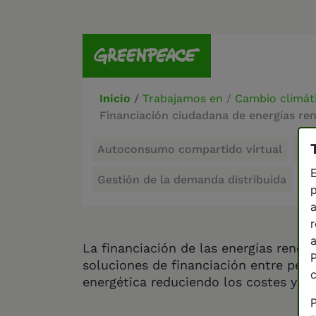
Inicio
/
Trabajamos en
/
Cambio climát
Financiación ciudadana de energías re
Autoconsumo compartido virtual
Co
E
Gestión de la demanda distribuida
p
a
r
a
La financiación de las energías renov
P
soluciones de financiación entre pers
energética reduciendo los costes y ri
P