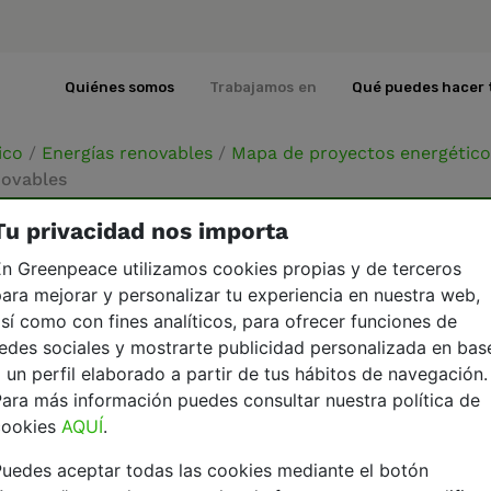
Quiénes somos
Trabajamos en
Qué puedes hacer 
ico
/
Energías renovables
/
Mapa de proyectos energétic
novables
Tu privacidad nos importa
mpra-venta directa de electricidad verde
Financiación
n Greenpeace utilizamos cookies propias y de terceros
ara mejorar y personalizar tu experiencia en nuestra web,
sí como con fines analíticos, para ofrecer funciones de
edes sociales y mostrarte publicidad personalizada en bas
 un perfil elaborado a partir de tus hábitos de navegación.
ables sigue siendo un factor clave para su desarrol
ara más información puedes consultar nuestra política de
onas individuales que quieren emprender proyectos 
cookies
AQUÍ
.
esgos financieros e incluso sin ánimo de lucro.
uedes aceptar todas las cookies mediante el botón