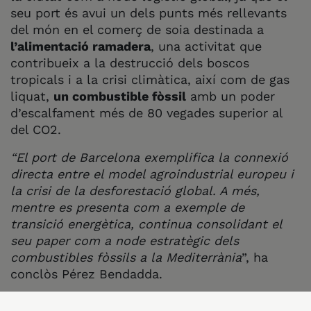
seu port és avui un dels punts més rellevants
del món en el comerç de soia destinada a
l’alimentació ramadera
, una activitat que
contribueix a la destrucció dels boscos
tropicals i a la crisi climàtica, així com de gas
liquat,
un combustible fòssil
amb un poder
d’escalfament més de 80 vegades superior al
del CO2.
“El port de Barcelona exemplifica la connexió
directa entre el model agroindustrial europeu i
la crisi de la desforestació global. A més,
mentre es presenta com a exemple de
transició energètica, continua consolidant el
seu paper com a node estratègic dels
combustibles fòssils a la Mediterrània
”, ha
conclòs Pérez Bendadda.