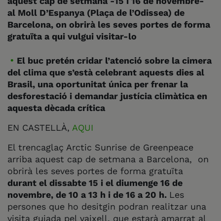
aquest cap de setmana -15 i 16 de novembre-
al Moll D’Espanya (Plaça de l’Odissea) de
Barcelona, on obrirà les seves portes de forma
gratuïta a qui vulgui visitar-lo
El buc pretén cridar l’atenció sobre la cimera
del clima que s’està celebrant aquests dies al
Brasil, una oportunitat única per frenar la
desforestació i demandar justícia climàtica en
aquesta dècada crítica
EN CASTELLÀ,
AQUI
El trencaglaç Arctic Sunrise de Greenpeace
arriba aquest cap de setmana a Barcelona, on
obrirà les seves portes de forma gratuïta
durant el dissabte 15 i el diumenge 16 de
novembre, de 10 a 13 h i de 16 a 20 h.
Les
persones que ho desitgin podran realitzar una
visita guiada pel vaixell, que estarà amarrat al