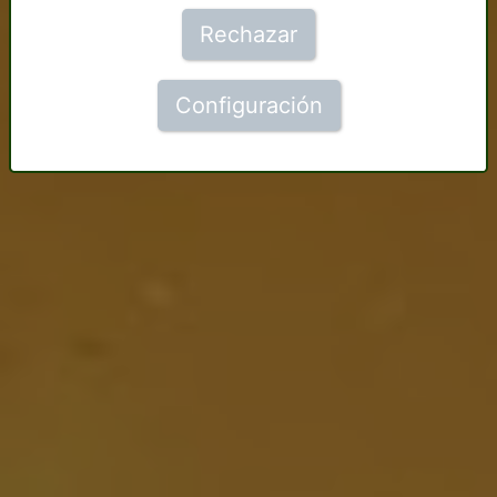
Rechazar
Configuración