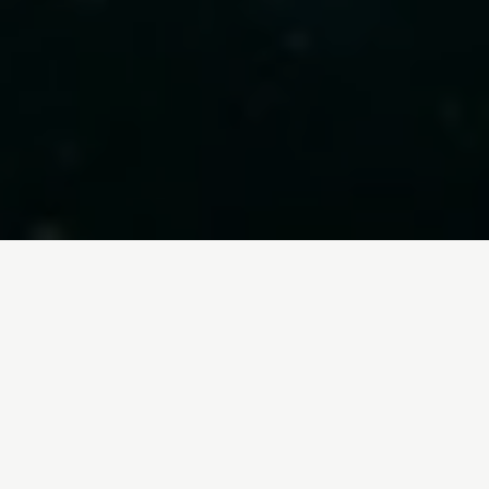
Inicio
/
En Profundidad
/
La Marca España ante el reto de la emergencia
ambiental
Cambio climático
22-01-2020