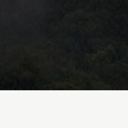
Inicio
/
En Profundidad
/
Principales rec
Cambio climático