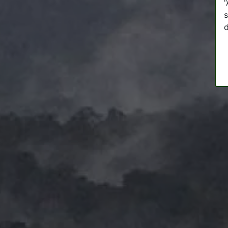
“
s
d