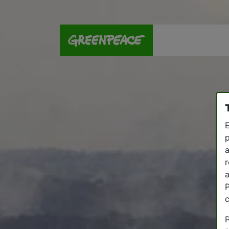
E
p
a
r
a
P
P