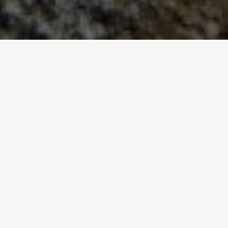
Inicio
/
En Profundidad
/
Los otros Altri
General
17-10-2025
Los otros Altri
Cuando las grandes
corporaciones amenazan
la biodiversidad y las
administraciones los