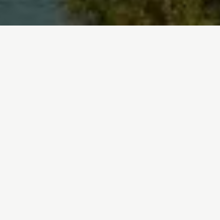
Inicio
/
En Profundidad
/
NO a la ampliación del Museo Guggenheim en
Urdaibai: la cultura y la naturaleza deben ir de la
mano
General
31-03-2025
NO a la ampliación del
Museo Guggenheim en
Urdaibai: la cultura y la
naturaleza deben ir de la