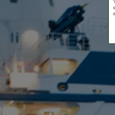
“
s
d