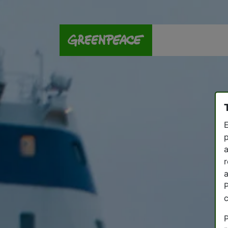
E
p
a
r
a
P
P