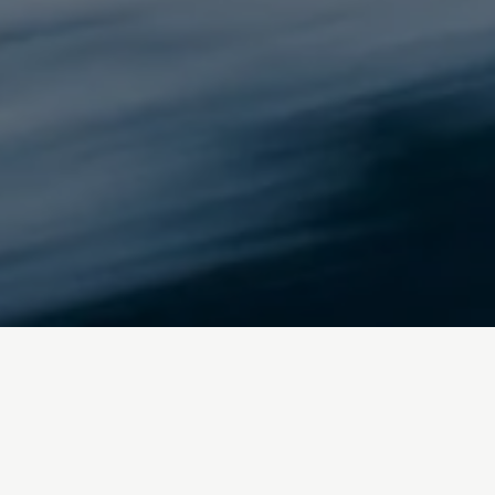
Inicio
/
Blog
queer