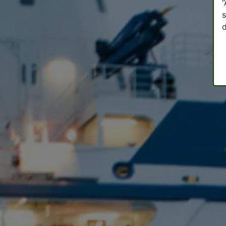
“
s
d