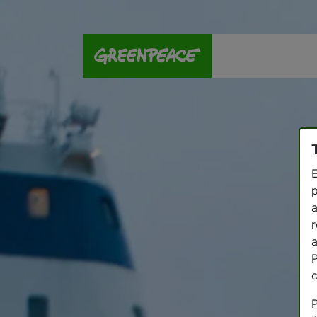
E
p
a
r
a
P
P