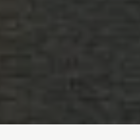
Inicio
/
Noticias
/
ACCIÓN: La amenaza de Aznalcóllar vuelve