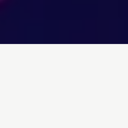
Inicio
/
Noticias
/
Al rojo vivo: el peligro del calor en las aulas
españolas
Entrada de blog por
Elvira Jiménez
- 18-06-
2026