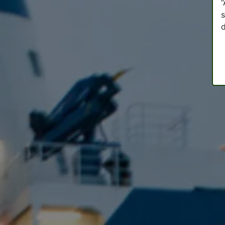
“
s
d