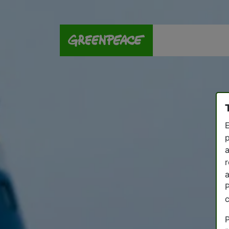
E
p
a
r
a
P
P