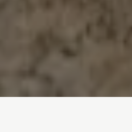
Inicio
/
Noticias
/
Nos morimos de calor (literalmente)