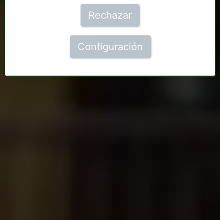
Rechazar
Configuración