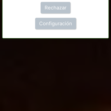
Rechazar
Configuración