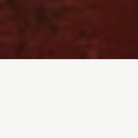
Inicio
/
Noticias
/
Centenario del nacimiento de Artemio Precioso
Ugarte. Su legado está presente en nuestra
memoria y en nuestros actos
Entrada de blog por
Mario Rodríguez
- 26-09-
2018