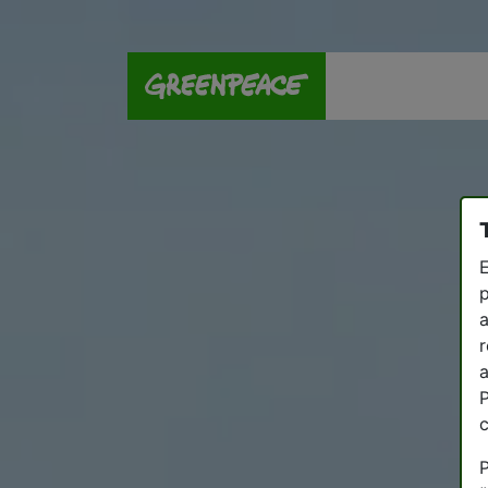
E
p
a
r
a
P
P