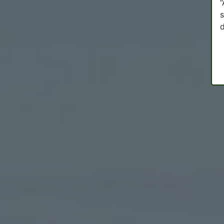
“
s
d