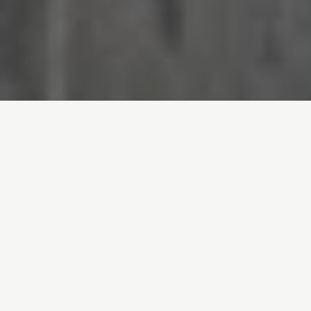
Inicio
/
Noticias
/
Ni tren, ni avión, ni coche: así afectó Filomena a
la movilidad
Entrada de blog por
Adrián Fernández Carrasco
- 13-01-2021
Ni tren, ni avión, ni