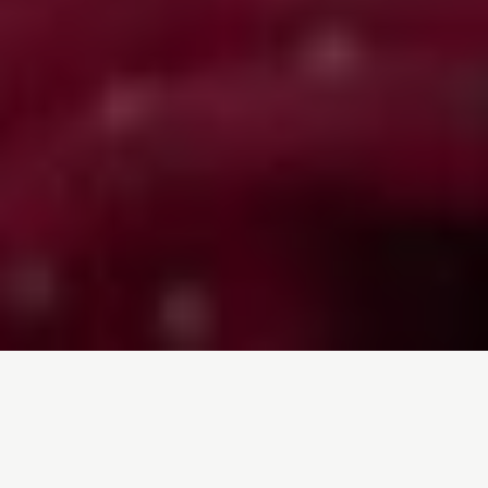
Inicio
/
Noticias
/
Hiperconsumismo: ¿Cómo golpea a las mujeres?
Entrada de blog por
Nerea Ramírez Piris
- 24-