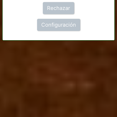
Rechazar
Configuración