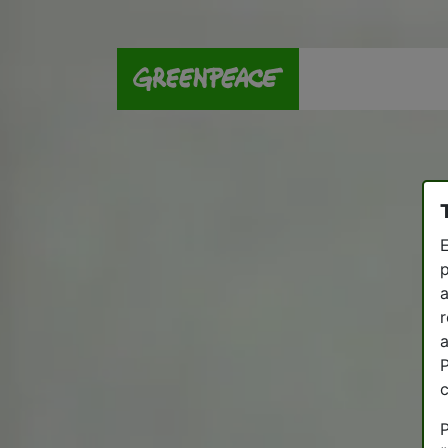
E
p
a
r
a
P
P