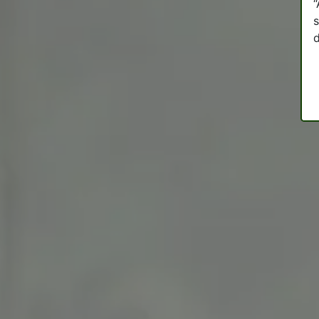
“
s
d