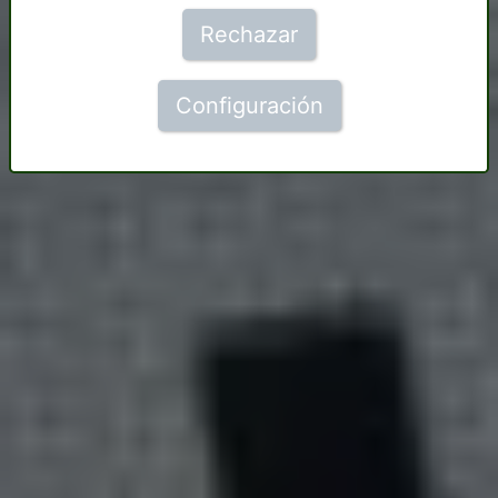
Rechazar
Configuración