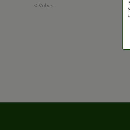
“
< Volver
s
d