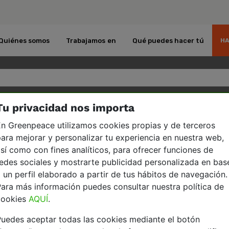
Quiénes somos
Trabajamos en
Qué puedes hacer tú
HA
Tu privacidad nos importa
puedo hacerme socio/a de Greenpeace?
n Greenpeace utilizamos cookies propias y de terceros
ara mejorar y personalizar tu experiencia en nuestra web,
sí como con fines analíticos, para ofrecer funciones de
edes sociales y mostrarte publicidad personalizada en bas
o/a de Greenpeace?
 un perfil elaborado a partir de tus hábitos de navegación.
ara más información puedes consultar nuestra política de
s, por ejemplo
rellenando el formulario
. Si lo pref
cookies
AQUÍ
.
35 025 o a través del correo electrónico contacto
uedes aceptar todas las cookies mediante el botón