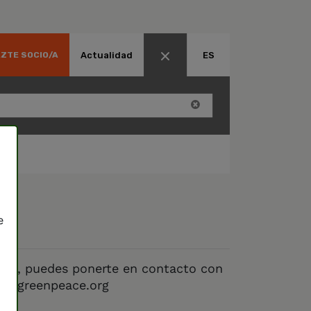
Actualidad
ES
ZTE SOCIO/A
e
ieres, puedes ponerte en contacto con
.es@greenpeace.org