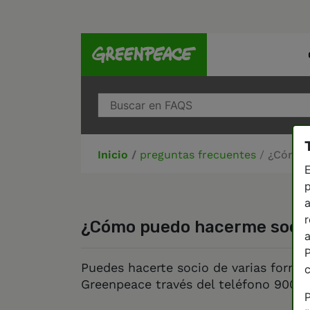
Inicio
/
preguntas frecuentes
/
¿Cómo 
E
p
a
r
¿Cómo puedo hacerme soci
a
P
Puedes hacerte socio de varias forma
Greenpeace través del teléfono 900 5
P