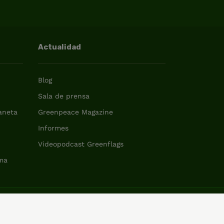
Actualidad
Blog
Sala de prensa
laneta
Greenpeace Magazine
Informes
Videopodcast Greenflags
ma
© Greenpeace 2026
Romania (Român)