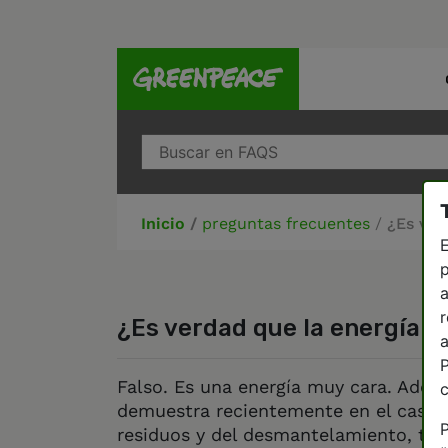
Inicio
/
preguntas frecuentes
/
¿Es ver
E
p
a
r
¿Es verdad que la energía n
a
P
Falso. Es una energía muy cara. Ademá
demuestra recientemente en el caso de
P
residuos y del desmantelamiento, tam