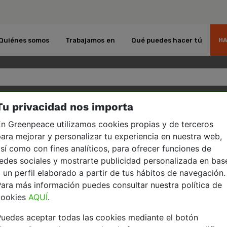
Quiénes somos
Trabajamos en
Qué puedes hacer tú
HA
Tu privacidad nos importa
dad que la energía nuclear es barata?
n Greenpeace utilizamos cookies propias y de terceros
ara mejorar y personalizar tu experiencia en nuestra web,
sí como con fines analíticos, para ofrecer funciones de
edes sociales y mostrarte publicidad personalizada en bas
uclear es barata?
 un perfil elaborado a partir de tus hábitos de navegación.
ara más información puedes consultar nuestra política de
s de las elevadas inversiones iniciales que necesit
cookies
AQUÍ
.
l proyecto del Reino Unido, no se incluyen todos l
uedes aceptar todas las cookies mediante el botón
poco están incluidos todos los costes de los segu