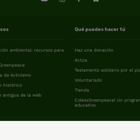
rsos
Qué puedes hacer tú
ión ambiental: recursos para
Haz una donación
a
Actúa
 Greenpeace
Testamento solidario por el p
a de Activismo
Voluntariado
o histórico
Tienda
n antigua de la web
ColesxGreenpeace! Un progra
educativo
Greenpeace Internacional
Italy (Italiano)
East Asia (简体中文)