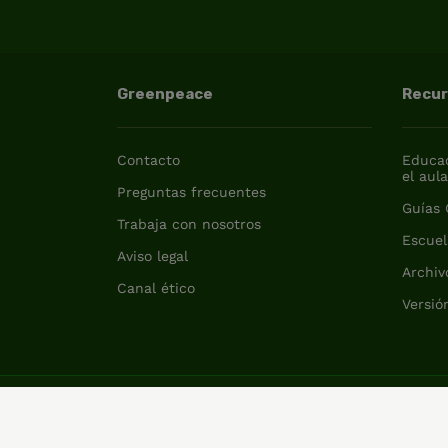
Greenpeace
Recu
Contacto
Educac
el aul
Preguntas frecuentes
Guías
Trabaja con nosotros
Escuel
Aviso legal
Archiv
Canal ético
Versió
Política de privacidad y cookies
International (English)