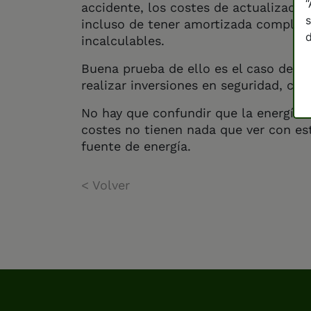
“
accidente, los costes de actualizació
s
incluso de tener amortizada completa
d
incalculables.
Buena prueba de ello es el caso de Ga
realizar inversiones en seguridad, ce
No hay que confundir que la energía n
costes no tienen nada que ver con est
fuente de energía.
< Volver