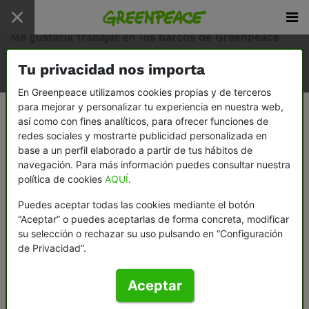
Inicio
/
preguntas frecuentes
/
Me gustaría trabajar en los barcos de Greenpeace
Tu privacidad nos importa
En Greenpeace utilizamos cookies propias y de terceros
Me gustaría trabajar en los barcos
para mejorar y personalizar tu experiencia en nuestra web,
así como con fines analíticos, para ofrecer funciones de
de Greenpeace
redes sociales y mostrarte publicidad personalizada en
base a un perfil elaborado a partir de tus hábitos de
navegación. Para más información puedes consultar nuestra
Para todo lo referente a los barcos de
política de cookies
AQUÍ
.
Greenpeace debes dirigirte a Greenpeace
International, donde tramitan todas las
Puedes aceptar todas las cookies mediante el botón
peticiones y ofrecimientos para trabajar en los
“Aceptar” o puedes aceptarlas de forma concreta, modificar
barcos de nuestra organización. Para ello
su selección o rechazar su uso pulsando en “Configuración
de Privacidad”.
escribe un e-mail a
maritime.recruitment@greenpeace.org
Aceptar
Las tripulaciones están formadas por