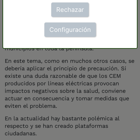
científicos.
Rechazar
Al margen de la controversia científica, existe
el problema social que supone la presencia de
Configuración
líneas eléctricas próximas a viviendas
humanas, como es el caso en algunos
municipios en toda la península.
En este tema, como en muchos otros casos, se
debería aplicar el principio de precaución. Si
existe una duda razonable de que los CEM
producidos por líneas eléctricas provocan
impactos negativos sobre la salud, conviene
actuar en consecuencia y tomar medidas que
eviten el problema.
En la actualidad hay bastante polémica al
respecto y se han creado plataformas
ciudadanas.