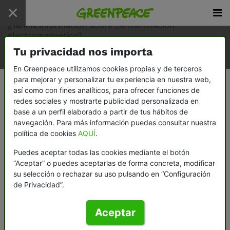
Inicio
/
preguntas frecuentes
/
¿Tenéis información sobre contaminación
electromagnética?
Tu privacidad nos importa
En Greenpeace utilizamos cookies propias y de terceros
para mejorar y personalizar tu experiencia en nuestra web,
¿Tenéis información sobre
así como con fines analíticos, para ofrecer funciones de
contaminación electromagnética?
redes sociales y mostrarte publicidad personalizada en
base a un perfil elaborado a partir de tus hábitos de
navegación. Para más información puedes consultar nuestra
A pesar de que desde Greenpeace actualmente
política de cookies
AQUÍ
.
no se trabaja en ninguna campaña sobre este
Puedes aceptar todas las cookies mediante el botón
tema, sí que disponemos de cierta información.
“Aceptar” o puedes aceptarlas de forma concreta, modificar
su selección o rechazar su uso pulsando en “Configuración
El impacto sobre la salud de los campos
de Privacidad”.
electromagnéticos (CEM) que generan las
líneas de alta, media y baja tensión es un
Aceptar
problema sobre el que se vierten grandes dudas
y que es muy discutido en los circuitos