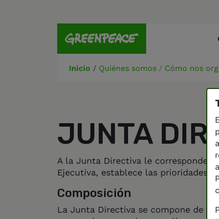
Inicio
/
Quiénes somos
/
Cómo nos org
E
JUNTA DIR
p
a
r
A la Junta Directiva le corresponde l
a
Ejecutiva, establece las prioridades 
P
Composición
La Junta Directiva se compone de un 
P