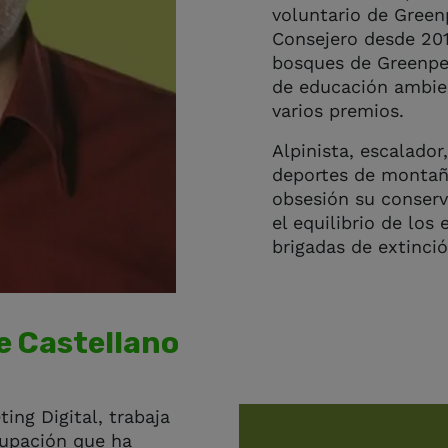
voluntario de Green
Consejero desde 20
bosques de Greenpe
de educación ambie
varios premios.
Alpinista, escalado
deportes de montaña
obsesión su conserv
el equilibrio de los
brigadas de extinció
e Castellano
ing Digital, trabaja
cupación que ha