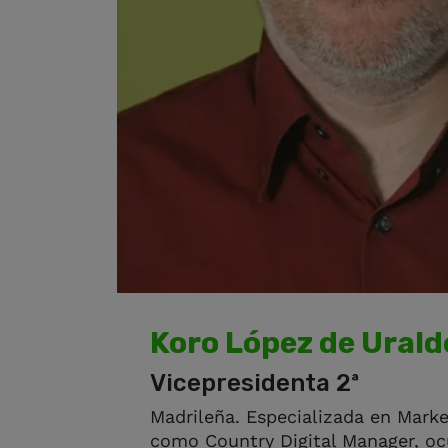
Koro López de Urald
Vicepresidenta 2ª
Madrileña. Especializada en Market
como Country Digital Manager, o