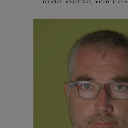
racistas, xenófobas, autoritarias 