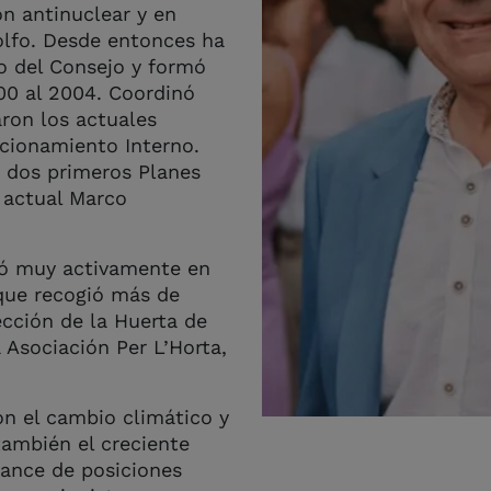
n antinuclear y en
olfo. Desde entonces ha
ro del Consejo y formó
000 al 2004. Coordinó
ron los actuales
cionamiento Interno.
s dos primeros Planes
l actual Marco
pó muy activamente en
 que recogió más de
ección de la Huerta de
 Asociación Per L’Horta,
on el cambio climático y
también el creciente
vance de posiciones