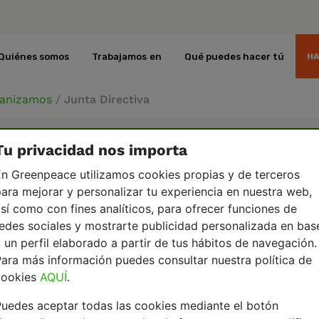
Quiénes somos
Trabajamos en
Qué puedes hacer tú
HA
anizamos
/
Junta Directiva
Tu privacidad nos importa
n Greenpeace utilizamos cookies propias y de terceros
ECTIVA
ara mejorar y personalizar tu experiencia en nuestra web,
sí como con fines analíticos, para ofrecer funciones de
edes sociales y mostrarte publicidad personalizada en bas
a dirección estratégica y política de la Asociación.
 un perfil elaborado a partir de tus hábitos de navegación.
y objetivos anuales y controla su cumplimiento.
ara más información puedes consultar nuestra política de
cookies
AQUÍ
.
máximo de siete personas que deciden quién ocupar
uedes aceptar todas las cookies mediante el botón