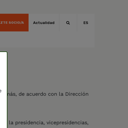
Actualidad
ES
ZTE SOCIO/A
e
 Además, de acuerdo con la Dirección
á la presidencia, vicepresidencias,