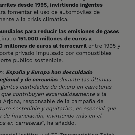
rriles desde 1995, invirtiendo ingentes
ra fomentar el uso de automóviles de
nte a la crisis climática.
mundiales para reducir las emisiones de gases
stinado
151.000 millones de euros a
0 millones de euros al ferrocarril
entre 1995 y
sporte privado impulsado por combustibles
orte público sostenible.
ón:
España y Europa han descuidado
egional y de cercanías
durante las últimas
ingentes cantidades de dinero en carreteras
, que contribuyen escandalósamente a la
na Arjona, responsable de la campaña de
turo sostenible y equitativo, es esencial que
 de financiación, invirtiendo más en el
os en carreteras”
, ha añaddo.
pertal Institut y el T3 Transportation Think