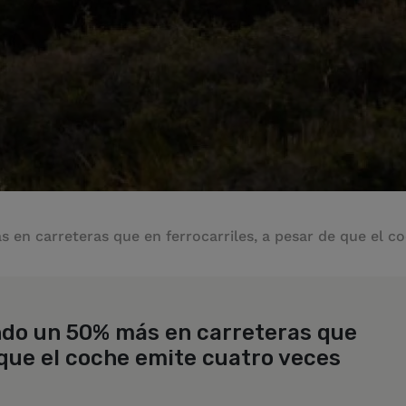
 en carreteras que en ferrocarriles, a pesar de que el 
ndo un 50% más en carreteras que
 que el coche emite cuatro veces