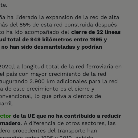
te.
a ha liderado la expansión de la red de alta
 más del 85% de esta red construida después
nto ha ido acompañado del
cierre de 22 líneas
tud total de 949 kilómetros entre 1995 y
n no han sido desmanteladas y podrían
020,l a longitud total de la red ferroviaria en
l país con mayor crecimiento de la red
inaugurando 2.900 km adicionales para la red
ra de este crecimiento es el cierre y
nvencional, lo que priva a cientos de
arril.
ector
de la UE que no ha contribuido a reducir
ernadero
. A diferencia de otros sectores, las
dero procedentes del transporte han
rendido entre 1995 y 2019, debido