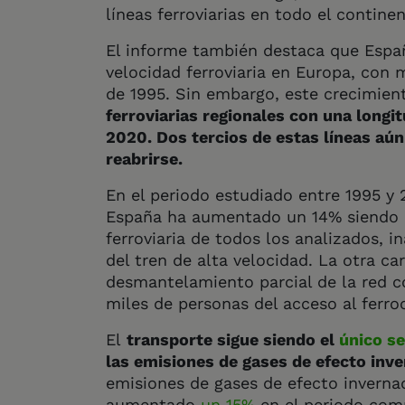
líneas ferroviarias en todo el continen
El informe también destaca que Españ
velocidad ferroviaria en Europa, con
de 1995. Sin embargo, este crecimie
ferroviarias regionales con una longi
2020. Dos tercios de estas líneas aú
reabrirse.
En el periodo estudiado entre 1995 y 2
España ha aumentado un 14% siendo e
ferroviaria de todos los analizados, 
del tren de alta velocidad. La otra ca
desmantelamiento parcial de la red co
miles de personas del acceso al ferroc
El
transporte sigue siendo el
único s
las emisiones de gases de efecto inv
emisiones de gases de efecto inverna
aumentado
un 15%
en el periodo comp