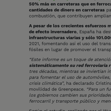
50% más en carreteras que en ferroca
cantidades de dinero en carreteras
pa
combustión, que contribuyen ampliame
A pesar de los crecientes esfuerzos 
de efecto invernadero
, España ha de
infraestructuras viarias y sólo 101.00
2021, fomentando así el uso del tran
fósiles en lugar de promover el transp
“Este informe es un toque de atenci
sistemáticamente su red ferroviaria r
tres décadas, mientras se inviertían 
para fomentar el uso de automóviles
crisis climática”
, ha declarado Cristi
movilidad de Greenpeace.
“Para un fu
los gobiernos cambien sus prioridades
ferrocarril y transporte público y men
Según el estudio, realizado por el Wup