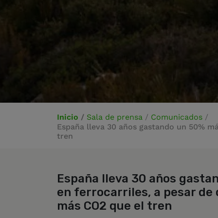
Inicio
/
Sala de prensa
/
Comunicados
/
España lleva 30 años gastando un 50% más
tren
España lleva 30 años gasta
en ferrocarriles, a pesar de
más CO2 que el tren