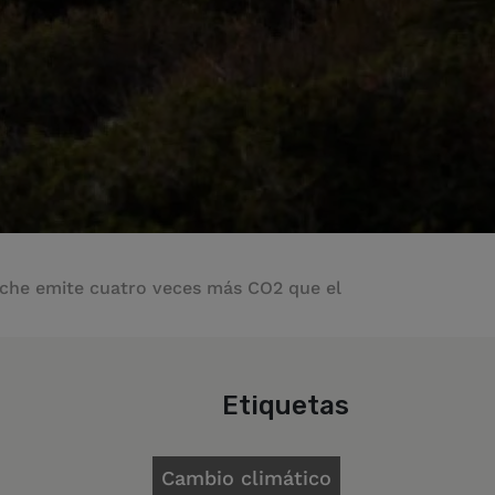
coche emite cuatro veces más CO2 que el
Etiquetas
Cambio climático