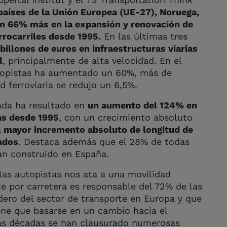
países de la Unión Europea (UE-27), Noruega,
 un 66% más en la expansión y renovación de
rrocarriles desde 1995.
En las últimas tres
billones de euros en infraestructuras viarias
l
, principalmente de alta velocidad. En el
utopistas ha aumentado un 60%, más de
d ferroviaria se redujo un 6,5%.
rada ha resultado en
un aumento del 124% en
as desde 1995
, con un crecimiento absoluto
l mayor incremento absoluto de longitud de
zados
. Destaca además que el 28% de todas
an construido en España.
as autopistas nos ata a una movilidad
te por carretera es responsable del 72% de las
dero del sector de transporte en Europa y que
ene que basarse en un cambio hacia el
imas décadas se han clausurado numerosas