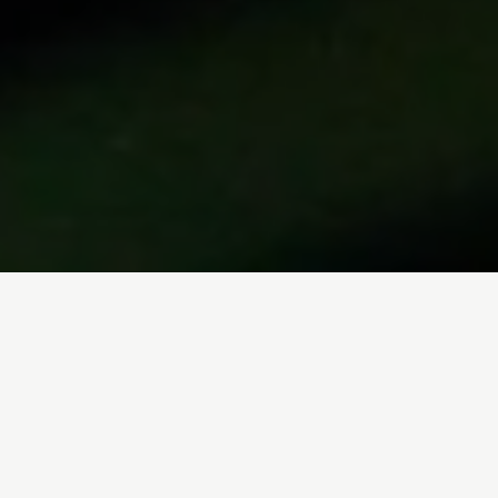
Inicio
/
En Profundidad
/
Necesitamos un abono único de transporte
Cambio climático
Movilidad
19-09-2023