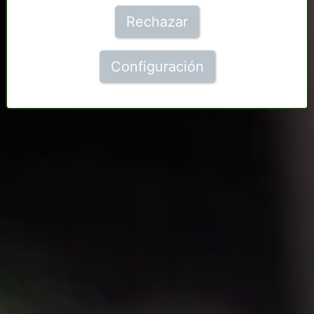
Rechazar
Configuración