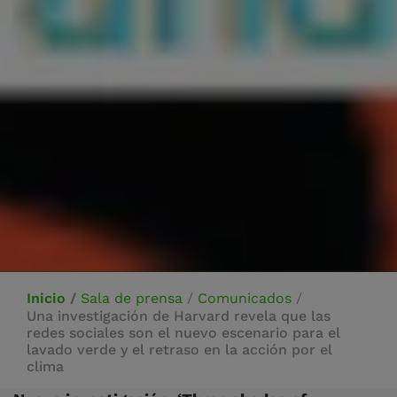
Inicio
/
Sala de prensa
/
Comunicados
/
Una investigación de Harvard revela que las
redes sociales son el nuevo escenario para el
lavado verde y el retraso en la acción por el
clima