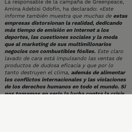
La responsable de la campaña de Greenpeace,
Amina Adebisi Odofin, ha declarado:
«Este
informe también muestra que muchas de
estas
empresas distorsionan la realidad, dedicando
más tiempo de emisión en Internet a los
deportes, las cuestiones sociales y la moda
que al marketing de sus multimillonarios
negocios con combustibles fósiles.
Este claro
lavado de cara está impulsando las ventas de
productos de dudosa eficacia y que por lo
tanto destruyen el clima,
además de alimentar
los conflictos internacionales y las violaciones
de los derechos humanos en todo el mundo. Si
nos tomamos en serio la lucha contra la crisis
climática, necesitamos prohibir la publicidad
fósil».
Por primera vez este año, el Grupo
Intergubernamental de Expertos sobre el