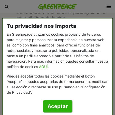
Inicio
/
Sala de prensa
/
Documentos
/
Documento marco sobre el paradigma de la
sostenibilidad de la vida
Tu privacidad nos importa
22-02-2023
En Greenpeace utilizamos cookies propias y de terceros
para mejorar y personalizar tu experiencia en nuestra web,
Documento marco
así como con fines analíticos, para ofrecer funciones de
redes sociales y mostrarte publicidad personalizada en
sobre el paradigma
base a un perfil elaborado a partir de tus hábitos de
navegación. Para más información puedes consultar nuestra
de la sostenibilidad
política de cookies
AQUÍ
.
de la vida
Puedes aceptar todas las cookies mediante el botón
“Aceptar” o puedes aceptarlas de forma concreta, modificar
su selección o rechazar su uso pulsando en “Configuración
de Privacidad”.
Imaginar y poner nuestra parte para
construir un mundo en el que quepan
muchos mundos, alejado de la falsa
Aceptar
universalidad de nuestra mirada