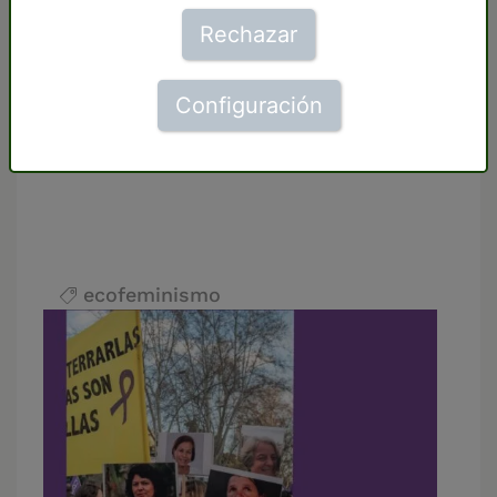
eurocéntrica, patriarcal y colonial, es
Rechazar
necesario en la actual situación de
crisis ecológica y social. La sociedad
capitalista se desmorona a pasos
Configuración
agigantados dejando a su paso un
planeta esquilmado.
ecofeminismo